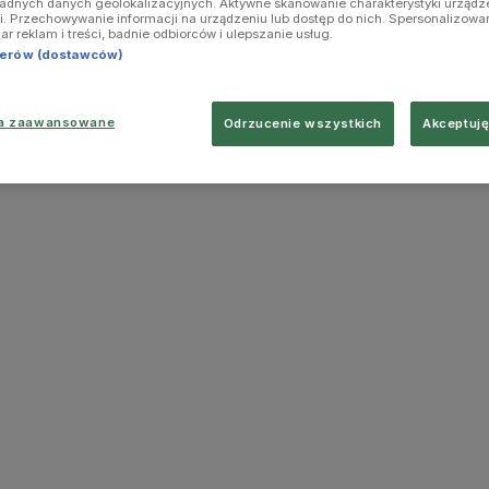
ładnych danych geolokalizacyjnych. Aktywne skanowanie charakterystyki urządz
ji. Przechowywanie informacji na urządzeniu lub dostęp do nich. Spersonalizowa
iar reklam i treści, badnie odbiorców i ulepszanie usług.
tnerów (dostawców)
ia zaawansowane
Odrzucenie wszystkich
Akceptuję