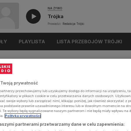
NA ŻYWO
Trójka
Prowadzi:
Redakcja Trójki
UŁY
PLAYLISTA
LISTA PRZEBOJÓW TRÓJKI
 Twoją prywatność
artnerzy przechowujemy lub uzyskujemy dostęp do informacji na urządzeniu, ta
dentyfikatory w plikach cookie w celu przetwarzania danych osobowych. Użytkow
ć swoje wybory lub zarządzać nimi, klikając poniżej, jak również skorzystać z 
na podstawie prawnie uzasadnionego interesu lub w dowolnym momencie na stron
i. Te wybory będą sygnalizowane naszym partnerom i nie będą miały wpływu na 
ia.
Polityka prywatności
aszymi partnerami przetwarzamy dane w celu zapewnienia: