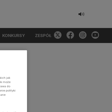
KONKURSY
ZESPÓŁ
kich jak
nik może
prawa do
ie polityki
dane