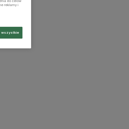
enia do celów
ne reklamy i
 wszystkie