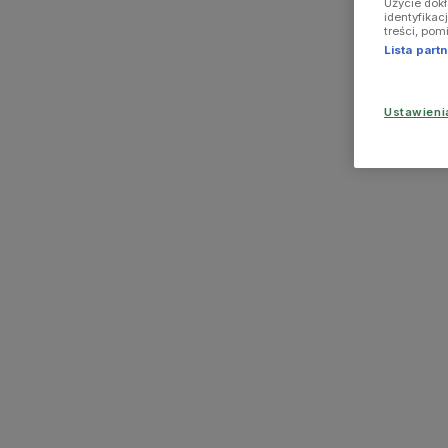
Użycie dok
identyfikac
treści, pom
Lista par
Ustawien