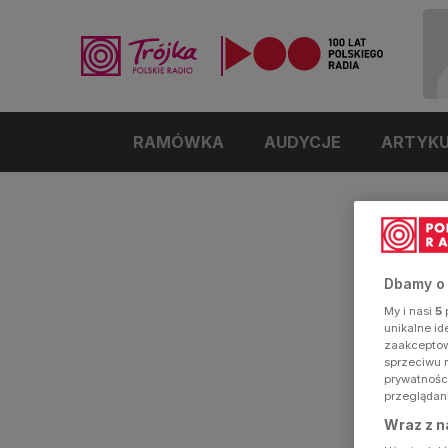
RAMÓWKA
AUDYCJE
ARTYK
Dbamy o
My i nasi
5
p
unikalne i
zaakceptowa
sprzeciwu 
prywatnośc
przeglądan
Wraz z n