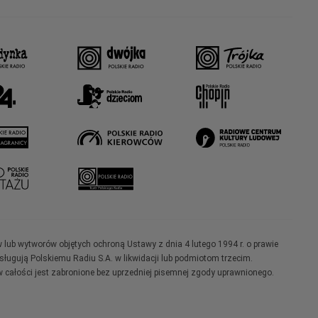
w lub wytworów objętych ochroną Ustawy z dnia 4 lutego 1994 r. o prawie
ugują Polskiemu Radiu S.A. w likwidacji lub podmiotom trzecim.
 całości jest zabronione bez uprzedniej pisemnej zgody uprawnionego.