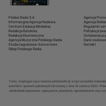
Polskie Radio S.A.
Agencja Promo
Informacyjna Agencja Radiowa
Agencja Rekl
Centrum Edukacji Medialnej
Regulamin ser
Redakcja Katolicka
Polityka prywa
Redakcja Ekumeniczna
Ustawienia pr
Agencja Muzyczna Polskiego Radia
Dane osobow
Studia nagraniowe i koncertowe
Kontakt
Sklep Polskiego Radia
Treści, znajdujące się w serwisie polskieradio.pl, w tym wszystkie materi
autorskim i prawach pokrewnych lub Ustawy z dnia 30 czerwca 2000 r. Pra
Jakiekolwiek kopiowanie, zapisywanie, powielanie, reprodukowanie oraz ro