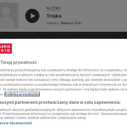
NA ŻYWO
Trójka
Prowadzi:
Redakcja Trójki
UŁY
PLAYLISTA
LISTA PRZEBOJÓW TRÓJKI
 Twoją prywatność
artnerzy przechowujemy lub uzyskujemy dostęp do informacji na urządzeniu, ta
dentyfikatory w plikach cookie w celu przetwarzania danych osobowych. Użytkow
ć swoje wybory lub zarządzać nimi, klikając poniżej, jak również skorzystać z 
na podstawie prawnie uzasadnionego interesu lub w dowolnym momencie na stron
i. Te wybory będą sygnalizowane naszym partnerom i nie będą miały wpływu na 
ia.
Polityka prywatności
aszymi partnerami przetwarzamy dane w celu zapewnienia:
ładnych danych geolokalizacyjnych. Aktywne skanowanie charakterystyki urządz
ji. Przechowywanie informacji na urządzeniu lub dostęp do nich. Spersonalizowa
iar reklam i treści, badnie odbiorców i ulepszanie usług.
tnerów (dostawców)