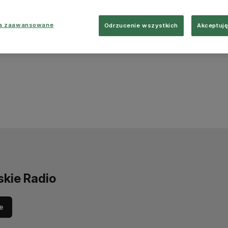
ia zaawansowane
Odrzucenie wszystkich
Akceptuję
skie Radio
e