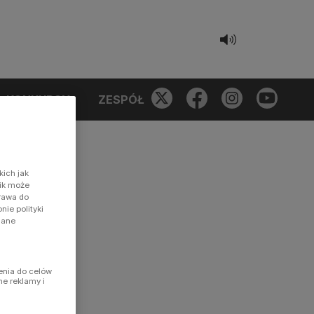
KONKURSY
ZESPÓŁ
kich jak
nik może
prawa do
ie polityki
dane
enia do celów
ne reklamy i