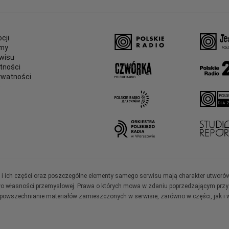
cji
amy
wisu
tności
ywatności
e
ały i ich części oraz poszczególne elementy samego serwisu mają charakter utworó
wo własności przemysłowej. Prawa o których mowa w zdaniu poprzedzającym przysł
zpowszechnianie materiałów zamieszczonych w serwisie, zarówno w części, jak i w