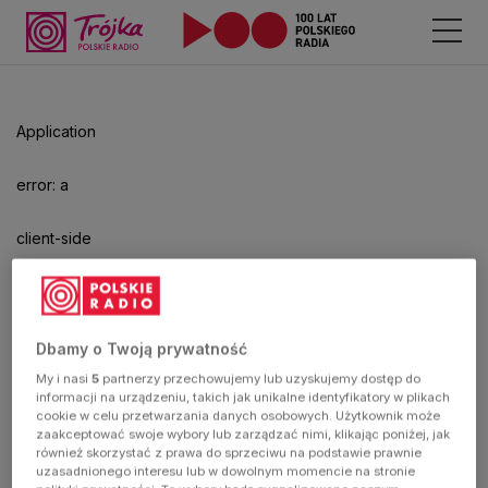
Odtwarzacz
jest
gotowy.
Kliknij
Application
aby
odtwarzać.
error: a
client-side
exception
has
Dbamy o Twoją prywatność
My i nasi
5
partnerzy przechowujemy lub uzyskujemy dostęp do
occurred
informacji na urządzeniu, takich jak unikalne identyfikatory w plikach
cookie w celu przetwarzania danych osobowych. Użytkownik może
zaakceptować swoje wybory lub zarządzać nimi, klikając poniżej, jak
(see the
również skorzystać z prawa do sprzeciwu na podstawie prawnie
uzasadnionego interesu lub w dowolnym momencie na stronie