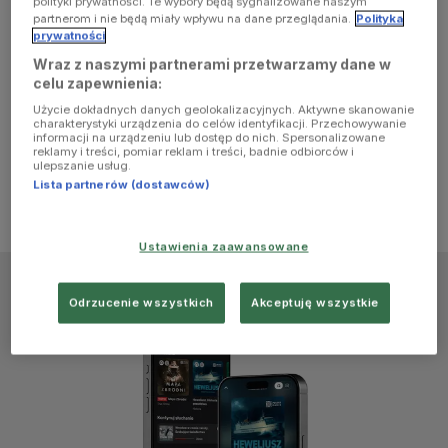
polityki prywatności. Te wybory będą sygnalizowane naszym
browser
partnerom i nie będą miały wpływu na dane przeglądania.
Polityka
prywatności
Wraz z naszymi partnerami przetwarzamy dane w
console for
celu zapewnienia:
Użycie dokładnych danych geolokalizacyjnych. Aktywne skanowanie
more
charakterystyki urządzenia do celów identyfikacji. Przechowywanie
informacji na urządzeniu lub dostęp do nich. Spersonalizowane
reklamy i treści, pomiar reklam i treści, badnie odbiorców i
information)
.
ulepszanie usług.
Lista partnerów (dostawców)
Ustawienia zaawansowane
Odrzucenie wszystkich
Akceptuję wszystkie