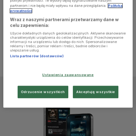
polityki prywatności. Te wybory będą sygnalizowane naszym
browser
partnerom i nie będą miały wpływu na dane przeglądania.
Polityka
prywatności
Wraz z naszymi partnerami przetwarzamy dane w
console for
celu zapewnienia:
Użycie dokładnych danych geolokalizacyjnych. Aktywne skanowanie
more
charakterystyki urządzenia do celów identyfikacji. Przechowywanie
informacji na urządzeniu lub dostęp do nich. Spersonalizowane
reklamy i treści, pomiar reklam i treści, badnie odbiorców i
information)
.
ulepszanie usług.
Lista partnerów (dostawców)
Ustawienia zaawansowane
Odrzucenie wszystkich
Akceptuję wszystkie