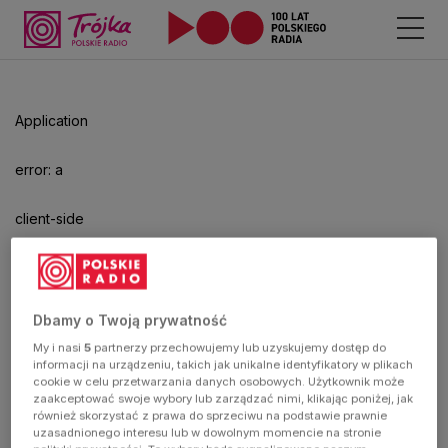
Odtwarzacz
jest
gotowy.
Kliknij
Application
aby
odtwarzać.
error: a
client-side
exception
has
Dbamy o Twoją prywatność
My i nasi
5
partnerzy przechowujemy lub uzyskujemy dostęp do
occurred
informacji na urządzeniu, takich jak unikalne identyfikatory w plikach
cookie w celu przetwarzania danych osobowych. Użytkownik może
zaakceptować swoje wybory lub zarządzać nimi, klikając poniżej, jak
(see the
również skorzystać z prawa do sprzeciwu na podstawie prawnie
uzasadnionego interesu lub w dowolnym momencie na stronie